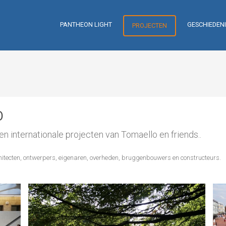
PANTHEON LIGHT
GESCHIEDEN
PROJECTEN
O
en internationale projecten van Tomaello en friends..
tecten, ontwerpers, eigenaren, overheden, bruggenbouwers en constructeurs.